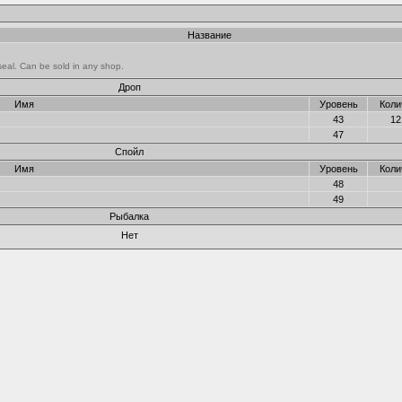
Название
seal. Can be sold in any shop.
Дроп
Имя
Уровень
Коли
43
12
47
Спойл
Имя
Уровень
Коли
48
49
Рыбалка
Нет