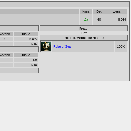
Кипа
Вес
Цена
Да
60
8,956
Крафт
Нет
чество
Шанс
Используется при крафте
 - 36
100%
1
1/16
Robe of Seal
100%
чество
Шанс
1
1/8
1
1/10