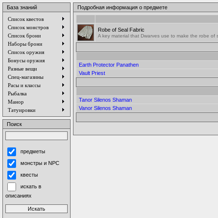
База знаний
Подробная информация о предмете
Список квестов
Список монстров
Robe of Seal Fabric
Список брони
A key material that Dwarves use to make the robe of 
Наборы брони
Список оружия
Бонусы оружия
Earth Protector Panathen
Разные вещи
Vault Priest
Спец-магазины
Расы и классы
Рыбалка
Tanor Silenos Shaman
Манор
Vanor Silenos Shaman
Татуировки
Поиск
предметы
монстры и NPC
квесты
искать в
описаниях