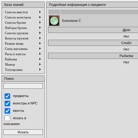
База знаний
Подробная информация о предмете
Список квестов
Список монстров
Gemstone C
Список брони
Наборы брони
Дроп
Список оружия
Нет
Бонусы оружия
Спойл
Разные вещи
Спец-магазины
Нет
Расы и классы
Рыбалка
Рыбалка
Нет
Манор
Татуировки
Поиск
предметы
монстры и NPC
квесты
искать в
описаниях