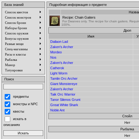
База знаний
Подробная информация о предмете
Список квестов
Назва
Список монстров
Recipe: Chain Gaiters
For Dwarves only. The recipe for chain gaiters. Requir
Список брони
100%.
Наборы брони
Дроп
Список оружия
Имя
У
Бонусы оружия
Dailaon Lad
Разные вещи
Zaken's Archer
Спец-магазины
Mordeo
Расы и классы
Nos
Рыбалка
Zaken's Archer
Манор
Catherok
Татуировки
Light Worm
Tamlin Orc Archer
Поиск
Giant Monstereye
Zaken's Archer
Taik Orc Warrior
предметы
Tanor Silenos Grunt
монстры и NPC
Great White Shark
Noble Ant
квесты
Спойл
искать в
Нет
описаниях
Рыбалка
Нет