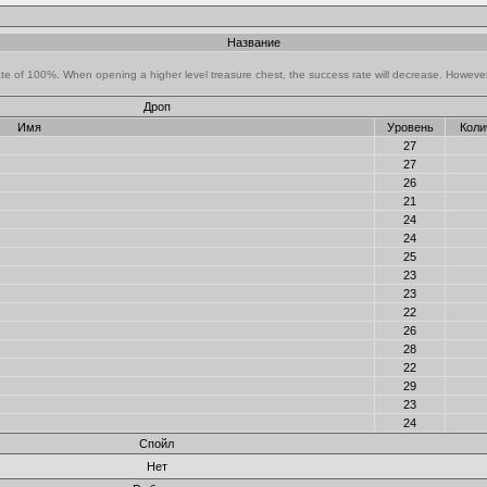
Название
te of 100%. When opening a higher level treasure chest, the success rate will decrease. However, 
Дроп
Имя
Уровень
Коли
27
27
26
21
24
24
25
23
23
22
26
28
22
29
23
24
Спойл
Нет