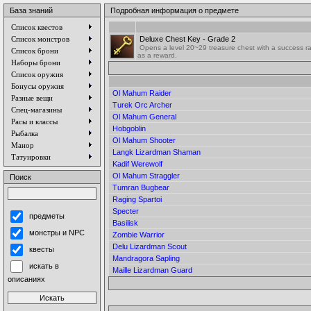
База знаний
Подробная информация о предмете
Список квестов
Список монстров
Deluxe Chest Key - Grade 2
Opens a level 20~29 treasure chest with a success ra
Список брони
as a reward.
Наборы брони
Список оружия
Бонусы оружия
Ol Mahum Raider
Разные вещи
Turek Orc Archer
Спец-магазины
Ol Mahum General
Расы и классы
Hobgoblin
Рыбалка
Ol Mahum Shooter
Манор
Langk Lizardman Shaman
Татуировки
Kadif Werewolf
Ol Mahum Straggler
Поиск
Tumran Bugbear
Raging Spartoi
Specter
предметы
Basilisk
монстры и NPC
Zombie Warrior
Delu Lizardman Scout
квесты
Mandragora Sapling
искать в
Maille Lizardman Guard
описаниях