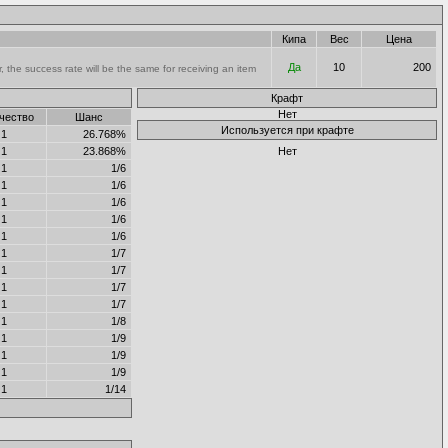
Кипа
Вес
Цена
Да
10
200
the success rate will be the same for receiving an item
Крафт
Нет
чество
Шанс
Используется при крафте
1
26.768%
1
23.868%
Нет
1
1/6
1
1/6
1
1/6
1
1/6
1
1/6
1
1/7
1
1/7
1
1/7
1
1/7
1
1/8
1
1/9
1
1/9
1
1/9
1
1/14