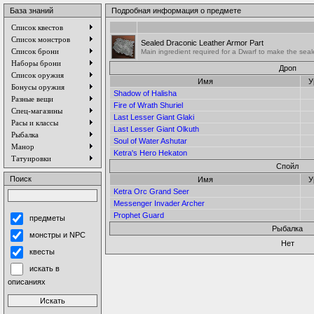
База знаний
Подробная информация о предмете
Список квестов
Список монстров
Sealed Draconic Leather Armor Part
Список брони
Main ingredient required for a Dwarf to make the seal
Наборы брони
Дроп
Список оружия
Имя
У
Бонусы оружия
Shadow of Halisha
Разные вещи
Fire of Wrath Shuriel
Спец-магазины
Last Lesser Giant Glaki
Расы и классы
Last Lesser Giant Olkuth
Рыбалка
Soul of Water Ashutar
Манор
Ketra's Hero Hekaton
Татуировки
Спойл
Поиск
Имя
У
Ketra Orc Grand Seer
Messenger Invader Archer
Prophet Guard
предметы
Рыбалка
монстры и NPC
Нет
квесты
искать в
описаниях