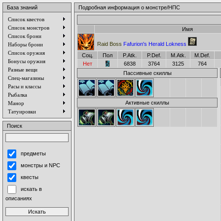
База знаний
Подробная информация о монстре/НПС
Список квестов
Список монстров
Имя
Список брони
Raid Boss
Fafurion's Herald Lokness
Наборы брони
Список оружия
Соц.
Пол
P.Atk.
P.Def.
M.Atk.
M.Def.
Бонусы оружия
Нет
6838
3764
3125
764
Разные вещи
Пассивные скиллы
Спец-магазины
Расы и классы
Рыбалка
Активные скиллы
Манор
Татуировки
Поиск
предметы
монстры и NPC
квесты
искать в
описаниях