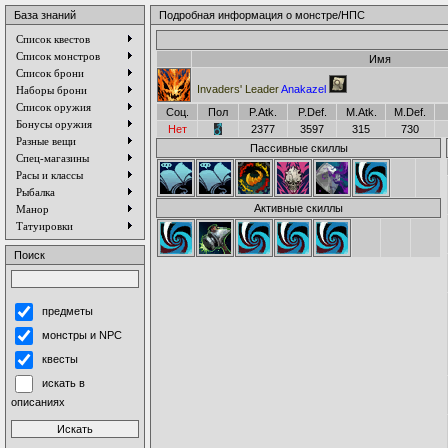
База знаний
Подробная информация о монстре/НПС
Список квестов
Список монстров
Имя
Список брони
Invaders' Leader
Anakazel
Наборы брони
Список оружия
Соц.
Пол
P.Atk.
P.Def.
M.Atk.
M.Def.
Бонусы оружия
Нет
2377
3597
315
730
Разные вещи
Пассивные скиллы
Спец-магазины
Расы и классы
Рыбалка
Активные скиллы
Манор
Татуировки
Поиск
предметы
монстры и NPC
квесты
искать в
описаниях