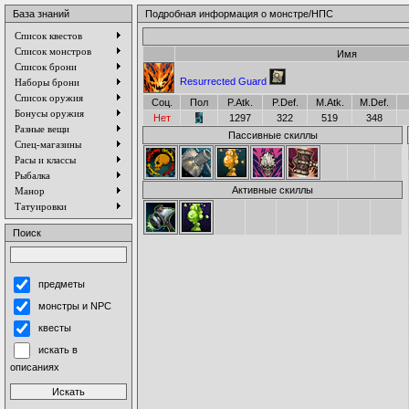
База знаний
Подробная информация о монстре/НПС
Список квестов
Список монстров
Имя
Список брони
Resurrected Guard
Наборы брони
Список оружия
Соц.
Пол
P.Atk.
P.Def.
M.Atk.
M.Def.
Бонусы оружия
Нет
1297
322
519
348
Разные вещи
Пассивные скиллы
Спец-магазины
Расы и классы
Рыбалка
Активные скиллы
Манор
Татуировки
Поиск
предметы
монстры и NPC
квесты
искать в
описаниях