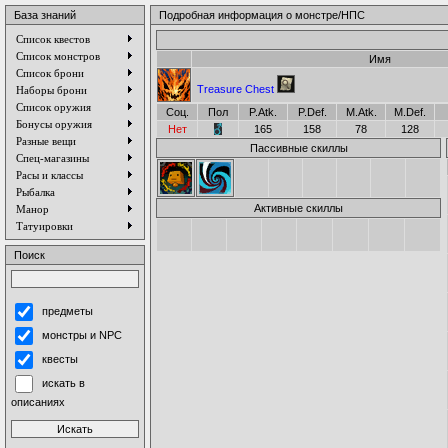
База знаний
Подробная информация о монстре/НПС
Список квестов
Список монстров
Имя
Список брони
Treasure Chest
Наборы брони
Список оружия
Соц.
Пол
P.Atk.
P.Def.
M.Atk.
M.Def.
Бонусы оружия
Нет
165
158
78
128
Разные вещи
Пассивные скиллы
Спец-магазины
Расы и классы
Рыбалка
Активные скиллы
Манор
Татуировки
Поиск
предметы
монстры и NPC
квесты
искать в
описаниях