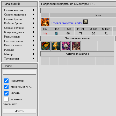
База знаний
Подробная информация о монстре/НПС
Список квестов
Список монстров
Имя
Список брони
Tracker Skeleton Leader
Наборы брони
Список оружия
Соц.
Пол
P.Atk.
P.Def.
M.Atk.
M.Def.
Бонусы оружия
Нет
46
79
20
71
Разные вещи
Пассивные скиллы
Спец-магазины
Расы и классы
Рыбалка
Активные скиллы
Манор
Татуировки
Поиск
предметы
монстры и NPC
квесты
искать в
описаниях