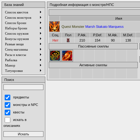
База знаний
Подробная информация о монстре/НПС
Список квестов
Список монстров
Имя
Список брони
Quest Monster
Marsh Stakato Marquess
Наборы брони
Список оружия
Соц.
Пол
P.Atk.
P.Def.
M.Atk.
M.Def.
Бонусы оружия
Нет
210
154
90
138
Разные вещи
Пассивные скиллы
Спец-магазины
Расы и классы
Рыбалка
Активные скиллы
Манор
Татуировки
Поиск
предметы
монстры и NPC
квесты
искать в
описаниях