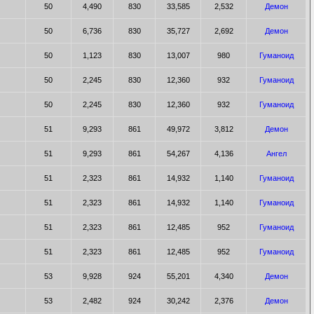
50
4,490
830
33,585
2,532
Демон
50
6,736
830
35,727
2,692
Демон
50
1,123
830
13,007
980
Гуманоид
50
2,245
830
12,360
932
Гуманоид
50
2,245
830
12,360
932
Гуманоид
51
9,293
861
49,972
3,812
Демон
51
9,293
861
54,267
4,136
Ангел
51
2,323
861
14,932
1,140
Гуманоид
51
2,323
861
14,932
1,140
Гуманоид
51
2,323
861
12,485
952
Гуманоид
51
2,323
861
12,485
952
Гуманоид
53
9,928
924
55,201
4,340
Демон
53
2,482
924
30,242
2,376
Демон