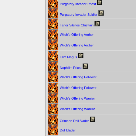
Purgatory Invader Priest
Purgatory Invader Soldier
Tanor Silenos Chieftain
Witch's Offering Archer
Witch's Offering Archer
Lilim Magus
Nephilim Priest
Witch's Offering Follower
Witch's Offering Follower
Witch's Offering Warrior
Witch's Offering Warrior
Crimson Doll Blader
Doll Blader