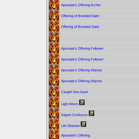
Apostate's Offering Archer
Offering of Branded Saint
Offering of Branded Saint
Apostate's Offering Follower
Apostate's Offering Follower
Apostate's Offering Warrior
Apostate's Offering Warrior
Caught Sea Giant
Light Worm
Gigant Confessor
Lith Shaman
Apostate's Offering