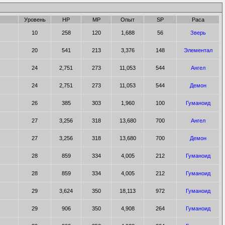
Уровень
HP
MP
Опыт
SP
Раса
10
258
120
1,688
56
Зверь
20
541
213
3,376
148
Элементал
24
2,751
273
11,053
544
Ангел
24
2,751
273
11,053
544
Демон
26
385
303
1,960
100
Гуманоид
27
3,256
318
13,680
700
Ангел
27
3,256
318
13,680
700
Демон
28
859
334
4,005
212
Гуманоид
28
859
334
4,005
212
Гуманоид
29
3,624
350
18,113
972
Гуманоид
29
906
350
4,908
264
Гуманоид