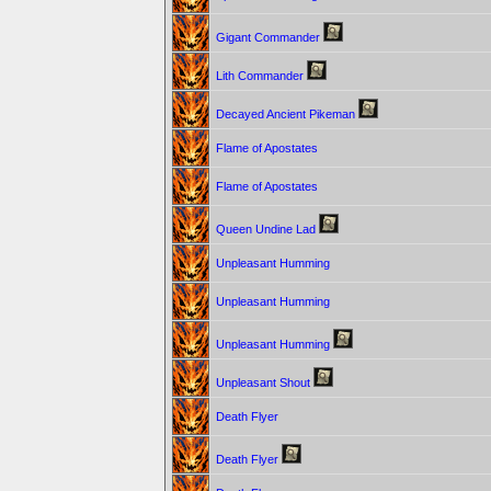
Gigant Commander
Lith Commander
Decayed Ancient Pikeman
Flame of Apostates
Flame of Apostates
Queen Undine Lad
Unpleasant Humming
Unpleasant Humming
Unpleasant Humming
Unpleasant Shout
Death Flyer
Death Flyer