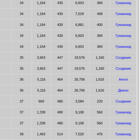
34
1,164
430
6,603
384
Гуманоид
34
1,164
430
7,018
408
Гуманоид
34
1,164
430
6,881
400
Гуманоид
34
1,164
430
6,603
384
Гуманоид
34
1,164
430
6,603
384
Гуманоид
35
3,663
447
19,576
1,160
Создание
35
3,663
447
19,576
1,160
Создание
36
5,116
464
26,706
1,616
Ангел
36
5,116
464
26,706
1,616
Демон
37
669
480
3,584
220
Создание
37
1,339
480
9,108
560
Гуманоид
37
1,339
480
9,108
560
Гуманоид
39
1,463
514
7,520
476
Гуманоид