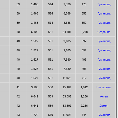
39
1,463
514
7,520
476
Гуманоид
39
1,463
514
8,688
552
Гуманоид
39
1,463
514
8,688
552
Гуманоид
40
6,109
531
34,781
2,248
Создание
40
1,527
531
9,185
592
Гуманоид
40
1,527
531
9,185
592
Гуманоид
40
1,527
531
7,680
496
Гуманоид
40
1,527
531
7,680
496
Гуманоид
40
1,527
531
11,022
712
Гуманоид
41
3,186
560
15,461
1,012
Насекомое
42
6,641
589
33,891
2,256
Ангел
42
6,641
589
33,891
2,256
Демон
43
1,729
619
11,005
744
Гуманоид