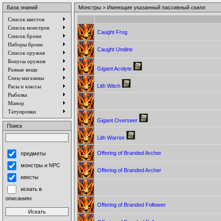
База знаний
Монстры > Имеющие указанный пассивный скилл
Список квестов
Список монстров
Caught Frog
Список брони
Наборы брони
Caught Undine
Список оружия
Бонусы оружия
Gigant Acolyte
Разные вещи
Спец-магазины
Lith Witch
Расы и классы
Рыбалка
Манор
Татуировки
Gigant Overseer
Поиск
Lith Warrior
Offering of Branded Archer
предметы
монстры и NPC
Offering of Branded Archer
квесты
искать в
описаниях
Offering of Branded Follower