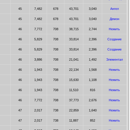
45
7,482
678
43,701
3,040
Ангел
45
7,482
678
43,701
3,040
Демон
46
7,772
708
38,715
2,744
Нежить
46
5,829
708
33,814
2,396
Создание
46
5,829
708
33,814
2,396
Создание
46
3,886
708
21,041
1,492
Элементал
46
1,943
708
22,134
1,568
Нежить
46
1,943
708
15,630
1,108
Нежить
46
1,943
708
11,510
816
Нежить
46
7,772
708
37,773
2,676
Нежить
47
2,017
738
22,859
1,640
Нежить
47
2,017
738
11,887
852
Нежить