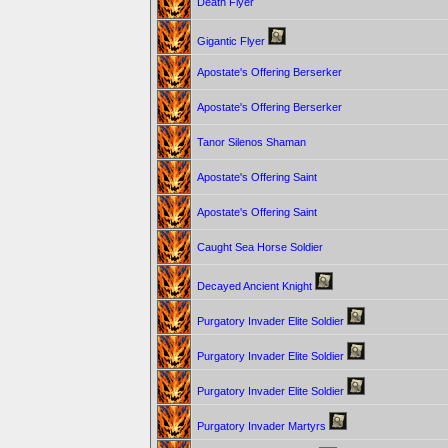
Death Flyer
Gigantic Flyer
Apostate's Offering Berserker
Apostate's Offering Berserker
Tanor Silenos Shaman
Apostate's Offering Saint
Apostate's Offering Saint
Caught Sea Horse Soldier
Decayed Ancient Knight
Purgatory Invader Elite Soldier
Purgatory Invader Elite Soldier
Purgatory Invader Elite Soldier
Purgatory Invader Martyrs