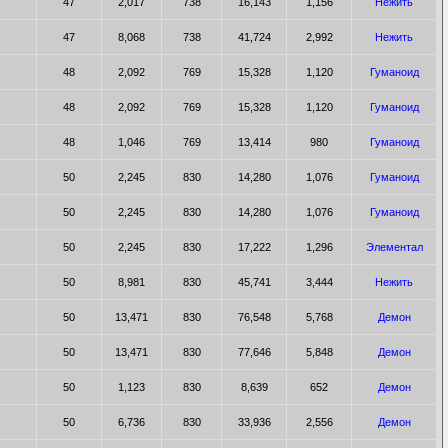
47
2,017
738
16,143
1,156
Нежить
47
8,068
738
41,724
2,992
Нежить
48
2,092
769
15,328
1,120
Гуманоид
48
2,092
769
15,328
1,120
Гуманоид
48
1,046
769
13,414
980
Гуманоид
50
2,245
830
14,280
1,076
Гуманоид
50
2,245
830
14,280
1,076
Гуманоид
50
2,245
830
17,222
1,296
Элементал
50
8,981
830
45,741
3,444
Нежить
50
13,471
830
76,548
5,768
Демон
50
13,471
830
77,646
5,848
Демон
50
1,123
830
8,639
652
Демон
50
6,736
830
33,936
2,556
Демон