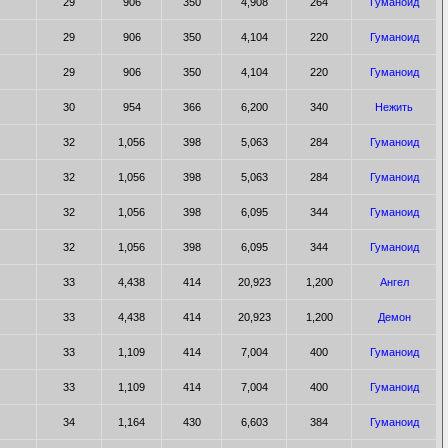
29
906
350
4,908
264
Гуманоид
29
906
350
4,104
220
Гуманоид
29
906
350
4,104
220
Гуманоид
30
954
366
6,200
340
Нежить
32
1,056
398
5,063
284
Гуманоид
32
1,056
398
5,063
284
Гуманоид
32
1,056
398
6,095
344
Гуманоид
32
1,056
398
6,095
344
Гуманоид
33
4,438
414
20,923
1,200
Ангел
33
4,438
414
20,923
1,200
Демон
33
1,109
414
7,004
400
Гуманоид
33
1,109
414
7,004
400
Гуманоид
34
1,164
430
6,603
384
Гуманоид