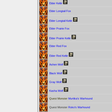
Elder Keltir
Elder Longtail Fox
Elder Longtail Keltir
Elder Prairie Fox
Elder Prairie Keltir
Elder Red Fox
Elder Red Keltir
Ashen Wolf
Black Wolf
Gray Wolf
Kasha Wolf
Quest Monster
Murtika's Warhound
Quest Monster
Roko's Warhound