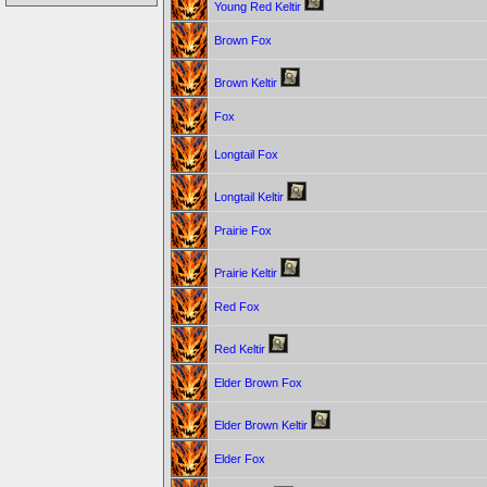
Young Red Keltir
Brown Fox
Brown Keltir
Fox
Longtail Fox
Longtail Keltir
Prairie Fox
Prairie Keltir
Red Fox
Red Keltir
Elder Brown Fox
Elder Brown Keltir
Elder Fox