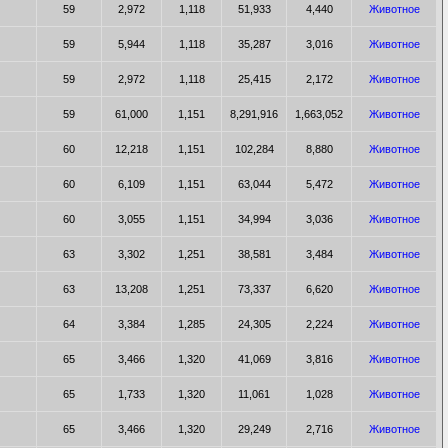
59
2,972
1,118
51,933
4,440
Животное
59
5,944
1,118
35,287
3,016
Животное
59
2,972
1,118
25,415
2,172
Животное
59
61,000
1,151
8,291,916
1,663,052
Животное
60
12,218
1,151
102,284
8,880
Животное
60
6,109
1,151
63,044
5,472
Животное
60
3,055
1,151
34,994
3,036
Животное
63
3,302
1,251
38,581
3,484
Животное
63
13,208
1,251
73,337
6,620
Животное
64
3,384
1,285
24,305
2,224
Животное
65
3,466
1,320
41,069
3,816
Животное
65
1,733
1,320
11,061
1,028
Животное
65
3,466
1,320
29,249
2,716
Животное