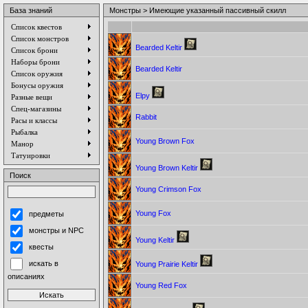
База знаний
Монстры > Имеющие указанный пассивный скилл
Список квестов
Список монстров
Bearded Keltir
Список брони
Наборы брони
Bearded Keltir
Список оружия
Бонусы оружия
Elpy
Разные вещи
Спец-магазины
Rabbit
Расы и классы
Рыбалка
Young Brown Fox
Манор
Татуировки
Young Brown Keltir
Поиск
Young Crimson Fox
Young Fox
предметы
монстры и NPC
Young Keltir
квесты
искать в
Young Prairie Keltir
описаниях
Young Red Fox