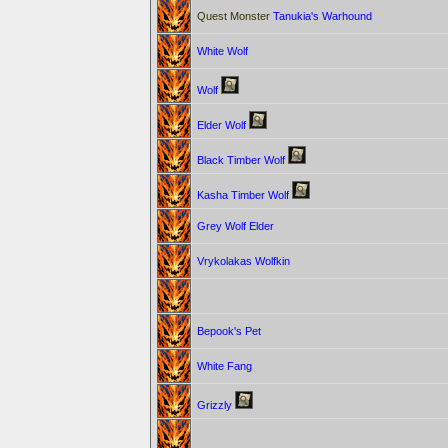
Quest Monster
Tanukia's Warhound
White Wolf
Wolf
Elder Wolf
Black Timber Wolf
Kasha Timber Wolf
Grey Wolf Elder
Vrykolakas Wolfkin
Bepook's Pet
White Fang
Grizzly