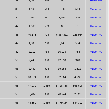
39
1,463
514
0
0
Животное
39
1,463
514
8,849
564
Животное
40
764
531
6,162
396
Животное
42
1,660
589
0
0
Животное
45
40,173
708
6,367,511
923,964
Животное
47
1,008
738
8,143
584
Животное
47
2,017
738
10,923
784
Животное
50
2,245
830
12,610
948
Животное
53
2,482
924
19,254
1,512
Животное
55
10,574
988
52,504
4,236
Животное
55
47,039
1,859
5,728,388
866,608
Животное
55
5,287
988
28,744
2,320
Животное
56
48,350
1,859
5,779,184
884,392
Животное