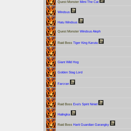
Quest Monster
Mimi The Cat
Windsus
Hatu Windsus
Quest Monster
Windsus Aleph
Raid Boss
Tiger King Karuta
Giant Wild Hog
Golden Stag Lord
Farcran
Raid Boss
Eva's Spirit Niniel
Halingka
Raid Boss
Harit Guardian Garangky