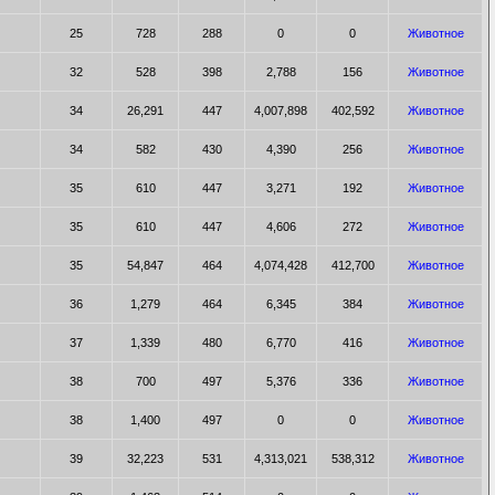
25
728
288
0
0
Животное
32
528
398
2,788
156
Животное
34
26,291
447
4,007,898
402,592
Животное
34
582
430
4,390
256
Животное
35
610
447
3,271
192
Животное
35
610
447
4,606
272
Животное
35
54,847
464
4,074,428
412,700
Животное
36
1,279
464
6,345
384
Животное
37
1,339
480
6,770
416
Животное
38
700
497
5,376
336
Животное
38
1,400
497
0
0
Животное
39
32,223
531
4,313,021
538,312
Животное