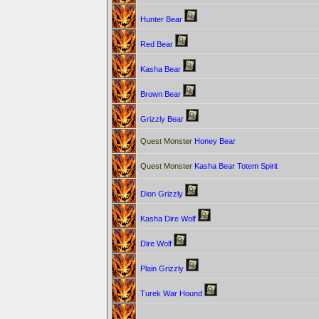
Hunter Bear
Red Bear
Kasha Bear
Brown Bear
Grizzly Bear
Quest Monster
Honey Bear
Quest Monster
Kasha Bear Totem Spirit
Dion Grizzly
Kasha Dire Wolf
Dire Wolf
Plain Grizzly
Turek War Hound