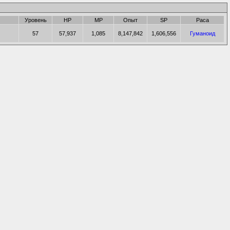
Уровень
HP
MP
Опыт
SP
Раса
57
57,937
1,085
8,147,842
1,606,556
Гуманоид