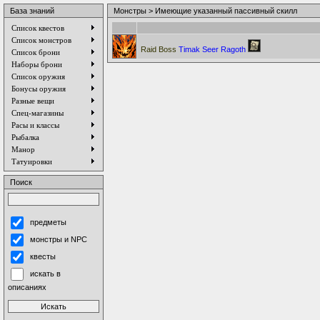
База знаний
Монстры > Имеющие указанный пассивный скилл
Список квестов
Список монстров
Raid Boss
Timak Seer Ragoth
Список брони
Наборы брони
Список оружия
Бонусы оружия
Разные вещи
Спец-магазины
Расы и классы
Рыбалка
Манор
Татуировки
Поиск
предметы
монстры и NPC
квесты
искать в
описаниях