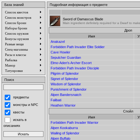
База знаний
Подробная информация о предмете
Список квестов
Список монстров
Sword of Damascus Blade
Список брони
Main ingredient definitely required for a Dwarf to m
Наборы брони
Дроп
Список оружия
Имя
У
Бонусы оружия
Anakazel
Разные вещи
Forbidden Path Invader Elite Soldier
Спец-магазины
Cave Howler
Расы и классы
Sepulcher Guardian
Рыбалка
Elmo-Aden's Archer Escort
Манор
Forbidden Path Invader Disciple
Татуировки
Pilgrim of Splendor
Signet of Splendor
Поиск
Wisdom of Splendor
Punishment of Splendor
Alpen Bandersnatch
предметы
Falibati
монстры и NPC
Heathen Warrior
Спойл
квесты
Имя
У
искать в
Forbidden Path Invader Warrior
описаниях
Alpen Kookaburra
Wailing of Splendor
Alpen Buffalo