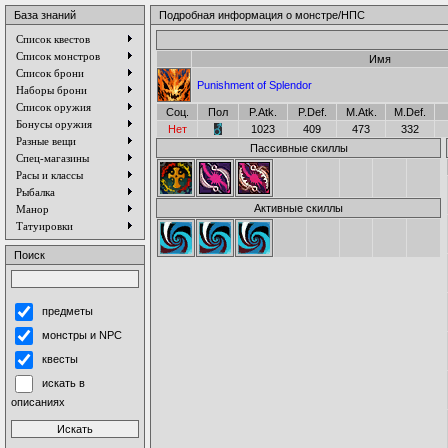
База знаний
Подробная информация о монстре/НПС
Список квестов
Список монстров
Имя
Список брони
Punishment of Splendor
Наборы брони
Список оружия
Соц.
Пол
P.Atk.
P.Def.
M.Atk.
M.Def.
Бонусы оружия
Нет
1023
409
473
332
Разные вещи
Пассивные скиллы
Спец-магазины
Расы и классы
Рыбалка
Активные скиллы
Манор
Татуировки
Поиск
предметы
монстры и NPC
квесты
искать в
описаниях