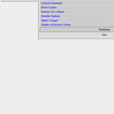
Canyon Antelope
Bone Caster
Hames Orc Sniper
Needle Stakato
Alpen Cougar
Soldier of Ancient Times
Рыбалка
Нет