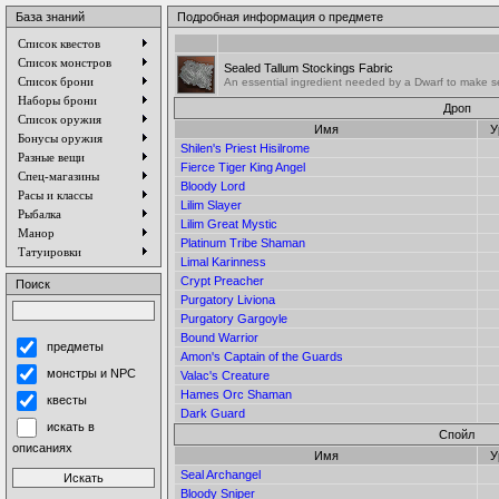
База знаний
Подробная информация о предмете
Список квестов
Список монстров
Sealed Tallum Stockings Fabric
Список брони
An essential ingredient needed by a Dwarf to make sea
Наборы брони
Дроп
Список оружия
Имя
У
Бонусы оружия
Shilen's Priest Hisilrome
Разные вещи
Fierce Tiger King Angel
Спец-магазины
Bloody Lord
Расы и классы
Lilim Slayer
Рыбалка
Lilim Great Mystic
Манор
Platinum Tribe Shaman
Татуировки
Limal Karinness
Crypt Preacher
Поиск
Purgatory Liviona
Purgatory Gargoyle
Bound Warrior
предметы
Amon's Captain of the Guards
монстры и NPC
Valac's Creature
Hames Orc Shaman
квесты
Dark Guard
искать в
Спойл
описаниях
Имя
У
Seal Archangel
Bloody Sniper