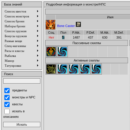
База знаний
Подробная информация о монстре/НПС
Список квестов
Список монстров
Имя
Список брони
Bone Caster
Наборы брони
Список оружия
Соц.
Пол
P.Atk.
P.Def.
M.Atk.
M.Def.
Бонусы оружия
Нет
1487
437
630
391
Разные вещи
Пассивные скиллы
Спец-магазины
Расы и классы
Рыбалка
Активные скиллы
Манор
Татуировки
Поиск
предметы
монстры и NPC
квесты
искать в
описаниях