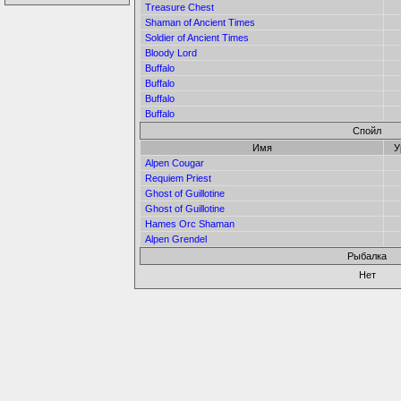
Treasure Chest
Shaman of Ancient Times
Soldier of Ancient Times
Bloody Lord
Buffalo
Buffalo
Buffalo
Buffalo
Спойл
Имя
У
Alpen Cougar
Requiem Priest
Ghost of Guillotine
Ghost of Guillotine
Hames Orc Shaman
Alpen Grendel
Рыбалка
Нет