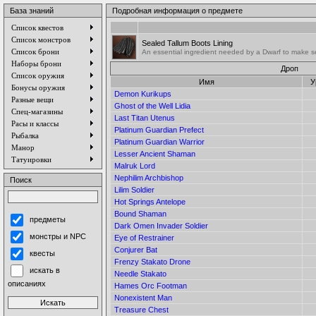
База знаний
Подробная информация о предмете
Список квестов
Список монстров
Sealed Tallum Boots Lining
Список брони
An essential ingredient needed by a Dwarf to make sea
Наборы брони
Дроп
Список оружия
Имя
У
Бонусы оружия
Demon Kurikups
Разные вещи
Ghost of the Well Lidia
Спец-магазины
Last Titan Utenus
Расы и классы
Platinum Guardian Prefect
Рыбалка
Platinum Guardian Warrior
Манор
Lesser Ancient Shaman
Татуировки
Malruk Lord
Nephilim Archbishop
Поиск
Lilim Soldier
Hot Springs Antelope
Bound Shaman
предметы
Dark Omen Invader Soldier
монстры и NPC
Eye of Restrainer
Conjurer Bat
квесты
Frenzy Stakato Drone
искать в
Needle Stakato
описаниях
Hames Orc Footman
Nonexistent Man
Treasure Chest