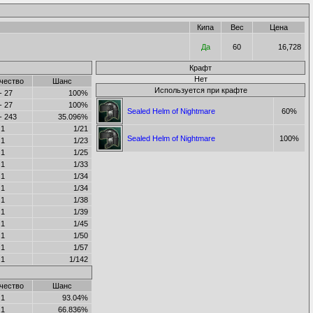
Кипа
Вес
Цена
Да
60
16,728
Крафт
Нет
чество
Шанс
Используется при крафте
- 27
100%
- 27
100%
Sealed Helm of Nightmare
60%
- 243
35.096%
1
1/21
Sealed Helm of Nightmare
100%
1
1/23
1
1/25
1
1/33
1
1/34
1
1/34
1
1/38
1
1/39
1
1/45
1
1/50
1
1/57
1
1/142
чество
Шанс
1
93.04%
1
66.836%