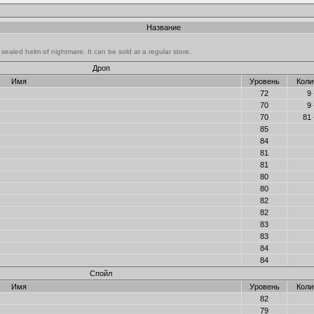
Название
ealed helm of nightmare. It can be sold at a regular store.
Дроп
Имя
Уровень
Коли
72
9 
70
9 
70
81 
85
84
81
81
80
80
82
82
83
83
84
84
Спойл
Имя
Уровень
Коли
82
79