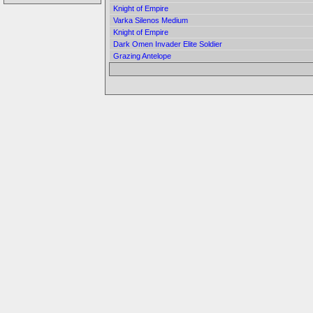
Knight of Empire
Varka Silenos Medium
Knight of Empire
Dark Omen Invader Elite Soldier
Grazing Antelope