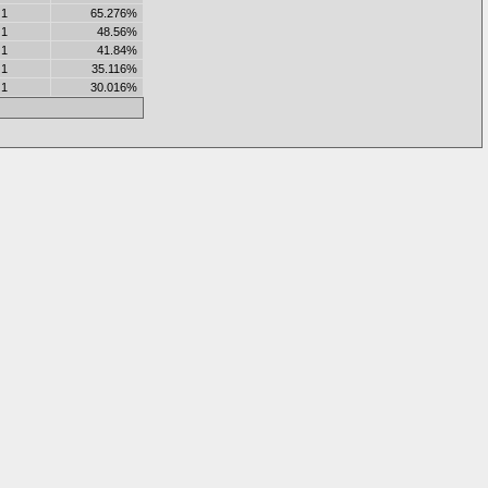
1
65.276%
1
48.56%
1
41.84%
1
35.116%
1
30.016%