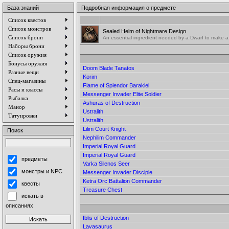
База знаний
Подробная информация о предмете
Список квестов
Список монстров
Sealed Helm of Nightmare Design
Список брони
An essential ingredient needed by a Dwarf to make a s
Наборы брони
Список оружия
Бонусы оружия
Doom Blade Tanatos
Разные вещи
Korim
Спец-магазины
Flame of Splendor Barakiel
Расы и классы
Messenger Invader Elite Soldier
Рыбалка
Ashuras of Destruction
Манор
Ustralith
Татуировки
Ustralith
Lilim Court Knight
Поиск
Nephilim Commander
Imperial Royal Guard
Imperial Royal Guard
предметы
Varka Silenos Seer
монстры и NPC
Messenger Invader Disciple
Ketra Orc Battalion Commander
квесты
Treasure Chest
искать в
описаниях
Iblis of Destruction
Lavasaurus