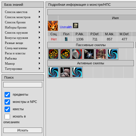
База знаний
Подробная информация о монстре/НПС
Список квестов
Список монстров
Имя
Список брони
Ustralith
Наборы брони
Список оружия
Соц.
Пол
P.Atk.
P.Def.
M.Atk.
M.Def.
Бонусы оружия
Нет
1336
711
857
477
Разные вещи
Пассивные скиллы
Спец-магазины
Расы и классы
Рыбалка
Активные скиллы
Манор
Татуировки
Поиск
предметы
монстры и NPC
квесты
искать в
описаниях