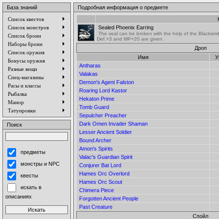
База знаний
Подробная информация о предмете
Список квестов
Список монстров
Sealed Phoenix Earring
The seal can be broken with the help of the Blacksmi
Список брони
Def.+3 and MP+20 are given.
Наборы брони
Дроп
Список оружия
Имя
У
Бонусы оружия
Antharas
Разные вещи
Valakas
Спец-магазины
Demon's Agent Falston
Расы и классы
Roaring Lord Kastor
Рыбалка
Hekaton Prime
Манор
Tomb Guard
Татуировки
Sepulcher Preacher
Dark Omen Invader Shaman
Поиск
Lesser Ancient Soldier
Bound Archer
Amon's Spirits
предметы
Valac's Guardian Spirit
монстры и NPC
Conjurer Bat Lord
Hames Orc Overlord
квесты
Hames Orc Scout
искать в
Chimera Piece
описаниях
Forgotten Ancient People
Past Creature
Спойл