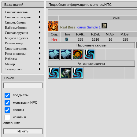
База знаний
Подробная информация о монстре/НПС
Список квестов
Список монстров
Имя
Список брони
Raid Boss
Icarus Sample 1
Наборы брони
Список оружия
Соц.
Пол
P.Atk.
P.Def.
M.Atk.
M.Def.
Бонусы оружия
Нет
255
1616
16
328
Разные вещи
Пассивные скиллы
Спец-магазины
Расы и классы
Рыбалка
Активные скиллы
Манор
Татуировки
Поиск
предметы
монстры и NPC
квесты
искать в
описаниях