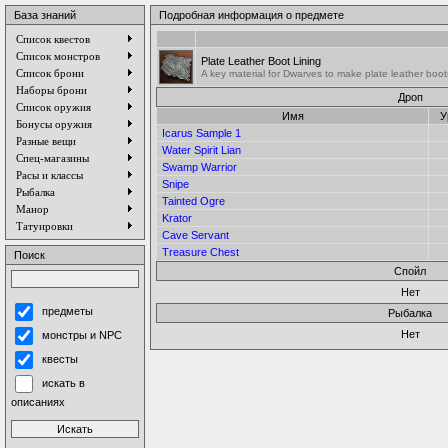
База знаний
Подробная информация о предмете
Список квестов
Список монстров
Plate Leather Boot Lining
Список брони
A key material for Dwarves to make plate leather boo
Наборы брони
Дроп
Список оружия
Имя
У
Бонусы оружия
Icarus Sample 1
Разные вещи
Water Spirit Lian
Спец-магазины
Swamp Warrior
Расы и классы
Snipe
Рыбалка
Tainted Ogre
Манор
Krator
Татуировки
Cave Servant
Treasure Chest
Поиск
Спойл
Нет
предметы
Рыбалка
Нет
монстры и NPC
квесты
искать в
описаниях