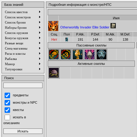
База знаний
Подробная информация о монстре/НПС
Список квестов
Список монстров
Имя
Список брони
Otherworldly Invader Elite Soldier
Наборы брони
Список оружия
Соц.
Пол
P.Atk.
P.Def.
M.Atk.
M.Def.
Бонусы оружия
Нет
191
144
90
138
Разные вещи
Пассивные скиллы
Спец-магазины
Расы и классы
Рыбалка
Активные скиллы
Манор
Татуировки
Поиск
предметы
монстры и NPC
квесты
искать в
описаниях