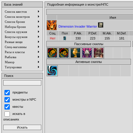
База знаний
Подробная информация о монстре/НПС
Список квестов
Список монстров
Имя
Список брони
Dimension Invader Warrior
Наборы брони
Список оружия
Соц.
Пол
P.Atk.
P.Def.
M.Atk.
M.Def.
Бонусы оружия
Нет
330
223
155
181
Разные вещи
Пассивные скиллы
Спец-магазины
Расы и классы
Рыбалка
Активные скиллы
Манор
Татуировки
Поиск
предметы
монстры и NPC
квесты
искать в
описаниях