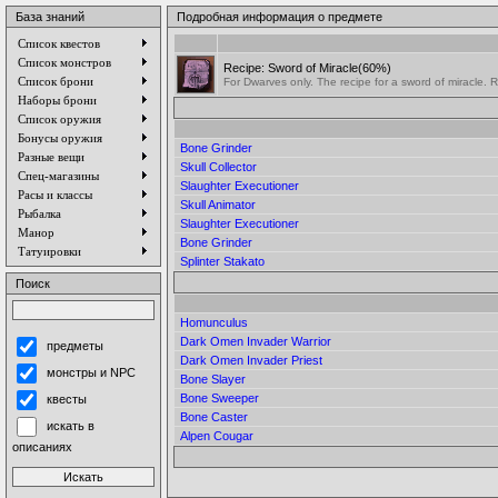
База знаний
Подробная информация о предмете
Список квестов
Список монстров
Recipe: Sword of Miracle(60%)
Список брони
For Dwarves only. The recipe for a sword of miracle. 
Наборы брони
Список оружия
Бонусы оружия
Bone Grinder
Разные вещи
Skull Collector
Спец-магазины
Slaughter Executioner
Расы и классы
Skull Animator
Рыбалка
Slaughter Executioner
Манор
Bone Grinder
Татуировки
Splinter Stakato
Поиск
Homunculus
Dark Omen Invader Warrior
предметы
Dark Omen Invader Priest
монстры и NPC
Bone Slayer
Bone Sweeper
квесты
Bone Caster
искать в
Alpen Cougar
описаниях