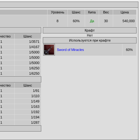
Уровень
Шанс
Кипа
Вес
Цена
8
60%
Да
30
540,000
Крафт
Нет
чество
Шанс
Используется при крафте
1
1/3571
1
1/4167
Sword of Miracles
60%
1
1/5000
1
1/5000
1
1/5000
1
1/6250
1
1/6250
чество
Шанс
1
1/91
1
1/110
1
1/149
1
1/163
1
1/192
1
1/194
1
1/287