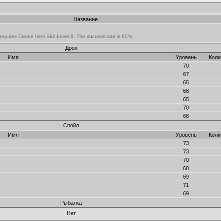
Название
Requires Create Item Skill Level 8. The success rate is 60%.
Дроп
Имя
Уровень
Коли
70
67
65
68
65
70
66
Спойл
Имя
Уровень
Коли
73
73
70
68
69
71
69
Рыбалка
Нет