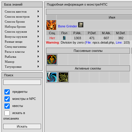
База знаний
Подробная информация о монстре/НПС
Список квестов
Список монстров
Имя
Список брони
Bone Grinder
Наборы брони
Список оружия
Соц.
Пол
P.Atk.
P.Def.
M.Atk.
M.Def.
Бонусы оружия
Нет
1303
471
607
382
Разные вещи
Warning
:
Division by zero (
File:
npcs.detail.php,
Line:
103)
Спец-магазины
Пассивные скиллы
Расы и классы
Рыбалка
Манор
Татуировки
Активные скиллы
Поиск
предметы
монстры и NPC
квесты
искать в
описаниях