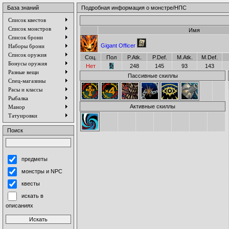
База знаний
Подробная информация о монстре/НПС
Список квестов
Список монстров
Имя
Список брони
Gigant Officer
Наборы брони
Список оружия
Соц.
Пол
P.Atk.
P.Def.
M.Atk.
M.Def.
Бонусы оружия
Нет
248
145
93
143
Разные вещи
Пассивные скиллы
Спец-магазины
Расы и классы
Рыбалка
Активные скиллы
Манор
Татуировки
Поиск
предметы
монстры и NPC
квесты
искать в
описаниях