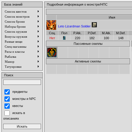
База знаний
Подробная информация о монстре/НПС
Список квестов
Список монстров
Имя
Список брони
Leto Lizardman Soldier
Наборы брони
Список оружия
Соц.
Пол
P.Atk.
P.Def.
M.Atk.
M.Def.
Бонусы оружия
Нет
220
182
100
148
Разные вещи
Пассивные скиллы
Спец-магазины
Расы и классы
Рыбалка
Активные скиллы
Манор
Татуировки
Поиск
предметы
монстры и NPC
квесты
искать в
описаниях