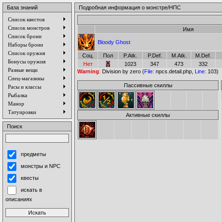
База знаний
Подробная информация о монстре/НПС
Список квестов
Список монстров
Имя
Список брони
Bloody Ghost
Наборы брони
Список оружия
Соц.
Пол
P.Atk.
P.Def.
M.Atk.
M.Def.
Бонусы оружия
Нет
1023
347
473
332
Разные вещи
Warning
:
Division by zero (
File:
npcs.detail.php,
Line:
103)
Спец-магазины
Пассивные скиллы
Расы и классы
Рыбалка
Манор
Татуировки
Активные скиллы
Поиск
предметы
монстры и NPC
квесты
искать в
описаниях