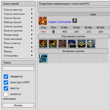
База знаний
Подробная информация о монстре/НПС
Список квестов
Список монстров
Имя
Список брони
Gigant Commander
Наборы брони
Список оружия
Соц.
Пол
P.Atk.
P.Def.
M.Atk.
M.Def.
Бонусы оружия
Нет
453
197
172
194
Разные вещи
Пассивные скиллы
Спец-магазины
Расы и классы
Рыбалка
Активные скиллы
Манор
Татуировки
Поиск
предметы
монстры и NPC
квесты
искать в
описаниях