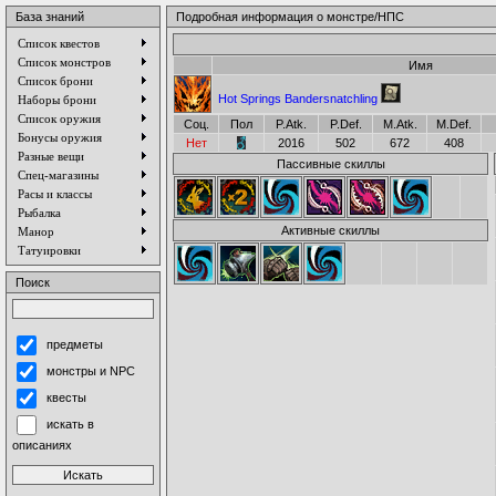
База знаний
Подробная информация о монстре/НПС
Список квестов
Список монстров
Имя
Список брони
Hot Springs Bandersnatchling
Наборы брони
Список оружия
Соц.
Пол
P.Atk.
P.Def.
M.Atk.
M.Def.
Бонусы оружия
Нет
2016
502
672
408
Разные вещи
Пассивные скиллы
Спец-магазины
Расы и классы
Рыбалка
Активные скиллы
Манор
Татуировки
Поиск
предметы
монстры и NPC
квесты
искать в
описаниях