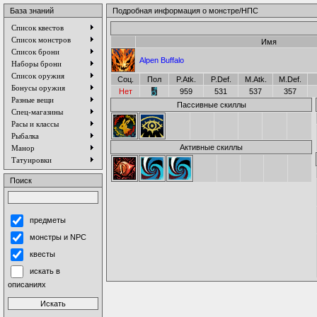
База знаний
Подробная информация о монстре/НПС
Список квестов
Список монстров
Имя
Список брони
Alpen Buffalo
Наборы брони
Список оружия
Соц.
Пол
P.Atk.
P.Def.
M.Atk.
M.Def.
Бонусы оружия
Нет
959
531
537
357
Разные вещи
Пассивные скиллы
Спец-магазины
Расы и классы
Рыбалка
Активные скиллы
Манор
Татуировки
Поиск
предметы
монстры и NPC
квесты
искать в
описаниях