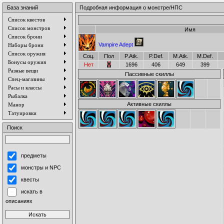
База знаний
Подробная информация о монстре/НПС
Список квестов
Список монстров
Имя
Список брони
Vampire Adept
Наборы брони
Список оружия
Соц.
Пол
P.Atk.
P.Def.
M.Atk.
M.Def.
Бонусы оружия
Нет
1696
406
649
399
Разные вещи
Пассивные скиллы
Спец-магазины
Расы и классы
Рыбалка
Активные скиллы
Манор
Татуировки
Поиск
предметы
монстры и NPC
квесты
искать в
описаниях