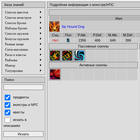
База знаний
Подробная информация о монстре/НПС
Список квестов
Список монстров
Имя
Список брони
Sly Hound Dog
Наборы брони
Список оружия
Соц.
Пол
P.Atk.
P.Def.
M.Atk.
M.Def.
Бонусы оружия
Нет
2356
406
649
399
Разные вещи
Пассивные скиллы
Спец-магазины
Расы и классы
Рыбалка
Активные скиллы
Манор
Татуировки
Поиск
предметы
монстры и NPC
квесты
искать в
описаниях