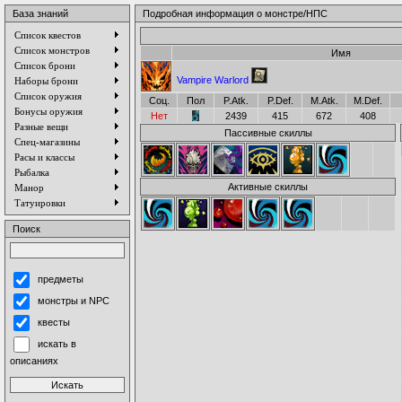
База знаний
Подробная информация о монстре/НПС
Список квестов
Список монстров
Имя
Список брони
Vampire Warlord
Наборы брони
Список оружия
Соц.
Пол
P.Atk.
P.Def.
M.Atk.
M.Def.
Бонусы оружия
Нет
2439
415
672
408
Разные вещи
Пассивные скиллы
Спец-магазины
Расы и классы
Рыбалка
Активные скиллы
Манор
Татуировки
Поиск
предметы
монстры и NPC
квесты
искать в
описаниях